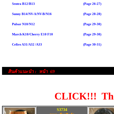
Sentra B12/B13
(Page 26-27)
Sunny B14/NV-A/NV-B/N16
(Page 28-28)
Pulsar N10/N12
(Page 29-30)
March K10/Cherry E10 F10
(Page 29-30)
Cefiro A31/A32 /A33
(Page 30-31)
สินค้าแนะนำ
:
หน้า 69
CLICK!!! The
S3734