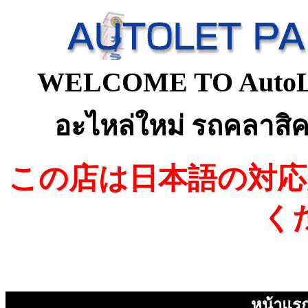
WELCOME TO AutoLet 
อะไหล่
ใหม่
รถคลาสิค
この店は日本語
の
対応
く
หน้าแร