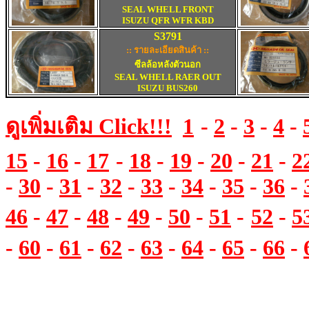
SEAL WHELL FRONT
ISUZU QFR WFR KBD
S3791
:: รายละเอียดสินค้า ::
ซ
ีลล้อหลังตัวนอก
SEAL WHELL RAER OUT
ISUZU BUS260
ดูเพิ่มเติม
Click!!!
1
-
2
-
3
-
4
-
15
-
16
-
17
-
18
-
19
-
20
-
21
-
2
-
30
-
31
-
32
-
33
-
34
-
35
-
36
-
46
-
47
-
48
-
49
-
50
-
51
-
52
-
5
-
60
-
61
-
62
-
63
-
64
-
65
-
66
-