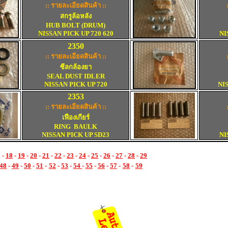
:: รายละเอียดสินค้า ::
สกรูล้อหลัง
HUB BOLT (DRUM)
NISSAN PICK UP 720 620
NI
2
350
:: รายละเอียดสินค้า ::
ซีลกล้องยา
SEAL DUST IDLER
NISSAN PICK UP 720
NI
2
353
:: รายละเอียดสินค้า ::
เฟืองเกียร์
RING BAULK
NISSAN PICK UP SD23
NI
-
18
-
19
-
20
-
21
-
22
-
23
-
24
-
25
-
26
-
27
-
28
-
29
48
-
49
-
50
-
51
-
52
-
53
-
54
-
55
-
56
-
57
-
58
-
59