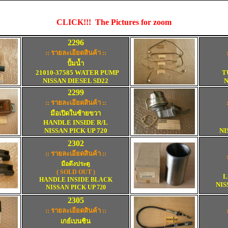
CLICK!!! The Pictures for zoom
2296
:: รายละเอียดสินค้า ::
ปั้มน้ำ
21010-37585 WATER PUMP
T
NISSAN DIESEL SD22
N
2299
:: รายละเอียดสินค้า ::
มือเปิดในซ้ายขวา
HANDLE INSIDE R/L
NISSAN PICK UP 720
NI
2302
:: รายละเอียดสินค้า ::
มือดึงประตู
(
SOLD OUT )
LIN
HANDLE INSIDE BLACK
NIS
NISSAN PICK UP 720
2
3
05
:: รายละเอียดสินค้า ::
เกย์เบนซิน