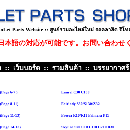
t Parts Website :: ศูนย์รวมอะไหล่
ใหม่
รถคลาสิค รีโท
日本語
の
対応
が
可能
です
。
お問い合わせ
ก
::
เว็บบอร์ด
::
รวมสินค้า
::
บรรยากาศร
(Page 6-7 )
Laurel C30 C130
(Page 8-11)
Fairlady S30/S130/Z32
(Page 11-13)
Presea R10/R11 Primera P11
(Page 14-15)
Skyline S50 C10 C110 C210 R30