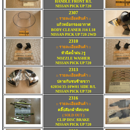
HANDLE FRONT R/L
NISSAN PICK UP 720
2
3
07
:: รายละเอียดสินค้า ::
แก้วหม้อกรองอากาศ
BODY CLEANER J16 L18
NISSAN PICK UP 720 2WD
2
3
10
:: รายละเอียดสินค้า ::
หัวฉีดน้ำฝน 2รู
NOZZLE WASHER
NISSAN PICK UP 720
2
3
13
:: รายละเอียดสินค้า :
:
ปลายกันชนซ้ายขวา
62034/35-10W01 SIDE R/L
NISSAN PICK UP 720
2316
:: รายละเอียดสินค้า ::
คลิ๊ปล๊อกผ้าดีสเบรด
(
SOLD OUT )
CLIP DISC BRAKE
NISSAN PICK UP 720