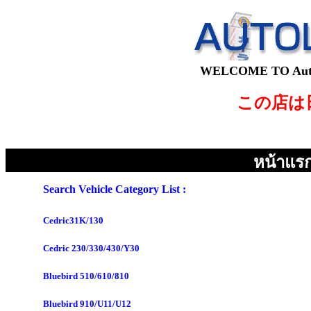
WELCOME TO AutoLe
この店は
หน้าแร
Search Vehicle Category List :
Cedric31K/130
Cedric 230/330/430/Y30
Bluebird 510/610/810
Bluebird 910/U11/U12