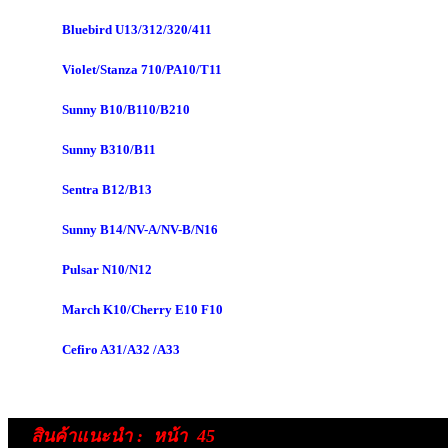
Bluebird U13/312/320/411
Violet/Stanza 710/PA10/T11
Sunny B10/B110/B210
Sunny B310/B11
Sentra B12/B13
Sunny B14/NV-A/NV-B/N16
Pulsar N10/N12
March K10/Cherry E10 F10
Cefiro A31/A32 /A33
สินค้าแนะนำ
:
หน้า 45