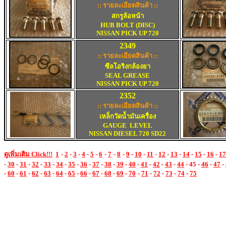
:: รายละเอียดสินค้า ::
สกรูล้อหน้า
HUB BOLT (DISC)
NISSAN PICK UP 720
2
349
:: รายละเอียดสินค้า ::
ซีลโอริงกล้องยา
SEAL GREASE
NISSAN PICK UP 720
2
352
:: รายละเอียดสินค้า ::
เ
หล็กวัดน้ำมันเครื่อง
GAUGE LEVEL
NISSAN
DIESEL 720 SD22
ดูเพิ่มเติม
Click!!!
1
-
2
-
3
-
4
-
5
-
6
-
7
-
8
-
9
-
10
-
11
-
12
-
13
-
14
-
15
-
16
-
17
-
30
-
31
-
32
-
33
-
34
-
35
-
36
-
37
-
38
-
39
-
40
-
41
-
42
-
43
-
44
- 45 -
46
-
47
-
-
60
-
61
-
62
-
63
-
64
-
65
-
66
-
67
-
68
-
69
-
70
-
71
-
72
-
73
-
74
-
75