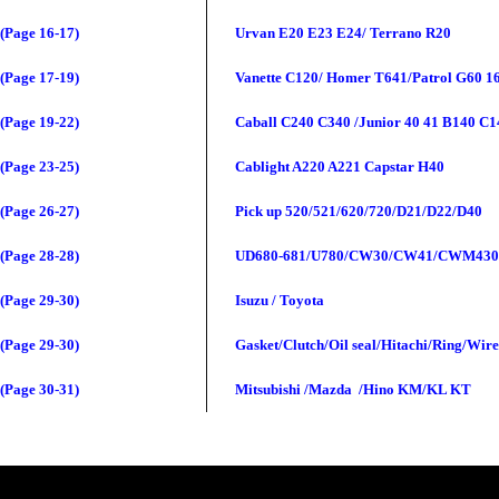
(Page 16-17)
Urvan E20 E23 E24/ Terrano R20
(Page 17-19)
Vanette C120/ Homer T641/Patrol G60 1
(Page 19-22)
Caball C240 C340 /Junior 40 41 B140 C
(Page 23-25)
Cablight A220 A221 Capstar H40
(Page 26-27)
Pick up 520/521/620/720/D21/D22/D40
(Page 28-28)
UD680-681/U
780
/CW30/CW41/CWM43
(Page 29-30)
Isuzu / Toyota
(Page 29-30)
Gasket/Clutch/Oil seal/Hitachi/Ring/Wire
(Page 30-31)
Mitsubishi /
Mazda /Hino KM/KL KT