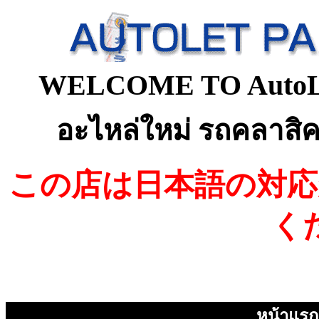
WELCOME TO AutoLet 
อะไหล่
ใหม่
รถคลาสิค
この店は日本語
の
対応
く
หน้าแรก