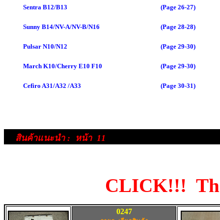
Sentra B12/B13
(Page 26-27)
Sunny B14/NV-A/NV-B/N16
(Page 28-28)
Pulsar N10/N12
(Page 29-30)
March K10/Cherry E10 F10
(Page 29-30)
Cefiro A31/A32 /A33
(Page 30-31)
สินค้าแนะนำ
:
หน้า 11
CLICK!!! The
0247