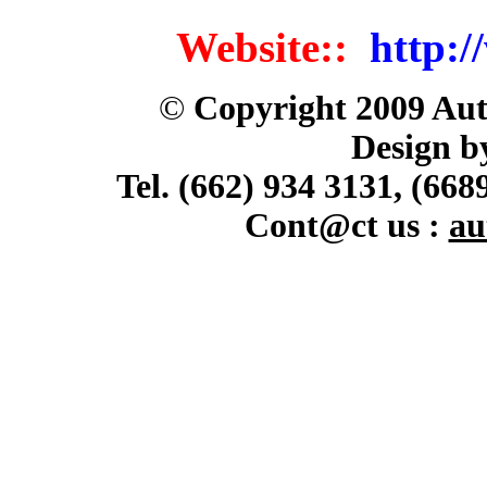
Website::
http:/
©
Copyright 2009 Aut
Design b
Tel. (662) 934 3131, (668
Cont@ct us :
au